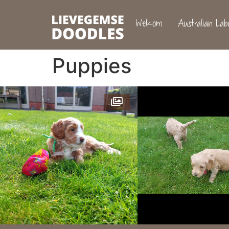
Welkom
Australian Labr
Puppies